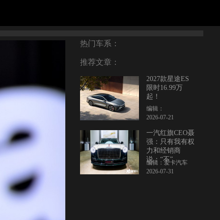
热门车系：
推荐文章：
2027款星途ES
限时16.99万
起！
编辑：
2026-07-21
一汽红旗CEO聂
强：只有我有权
力和经销商
说：“不”
编辑：爱卡汽车
2026-07-31