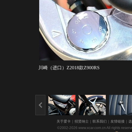
川崎（进口）Z2018款Z900RS
关于爱卡
|
招贤纳士
|
联系我们
|
友情链接
|
选
©2002-2026 www.xcar.com.cn All righ