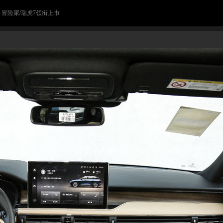
> 冒险家/瑞虎7领衔上市