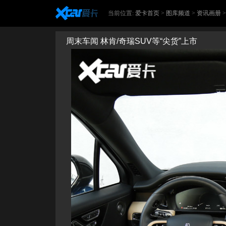
当前位置:
爱卡首页
>
图库频道
>
资讯画册
周末车闻 林肯/奇瑞SUV等“尖货”上市