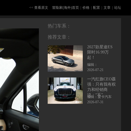
<< 查看原文
冒险家(海外)首页
|
价格
|
配置
|
文章
|
论坛
热门车系：
推荐文章：
2027款星途ES
限时16.99万
起！
编辑：
2026-07-21
一汽红旗CEO聂
强：只有我有权
力和经销商
说：“不”
编辑：爱卡汽车
2026-07-31