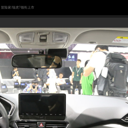
> 冒险家/瑞虎7领衔上市