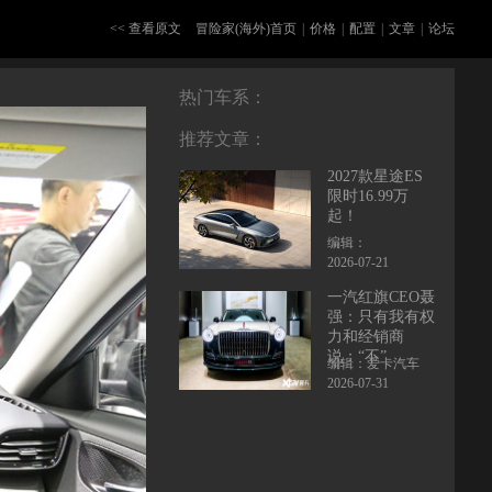
<< 查看原文
冒险家(海外)首页
|
价格
|
配置
|
文章
|
论坛
热门车系：
推荐文章：
2027款星途ES
限时16.99万
起！
编辑：
2026-07-21
一汽红旗CEO聂
强：只有我有权
力和经销商
说：“不”
编辑：爱卡汽车
2026-07-31