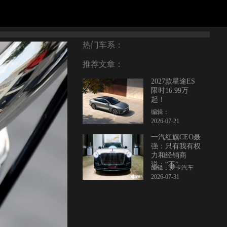
热门车系：
推荐文章：
2027款星途ES
限时16.99万
起！
编辑：
2026-07-21
一汽红旗CEO聂
强：只有我有权
力和经销商
说：“不”
编辑：爱卡汽车
2026-07-31