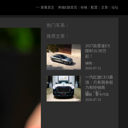
<< 查看原文
奔驰E级首页
|
价格
|
配置
|
文章
|
论坛
热门车系：
推荐文章：
2027款星途ES
限时16.99万
起！
编辑：
2026-07-21
一汽红旗CEO聂
强：只有我有权
力和经销商
说：“不”
编辑：爱卡汽车
2026-07-31