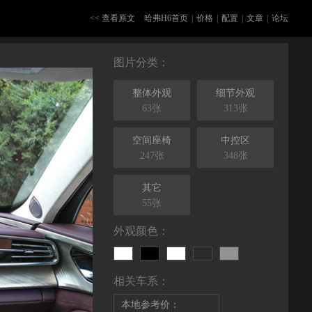
<< 查看原文
哈弗H6首页
|
价格
|
配置
|
文章
|
论坛
图片分类：
整体外观
细节外观
63张
313张
空间座椅
中控区
247张
348张
其它
55张
外观颜色：
相关车系：
本地参考价：