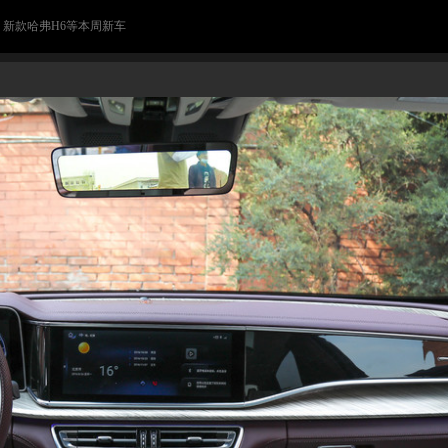
> 新款哈弗H6等本周新车