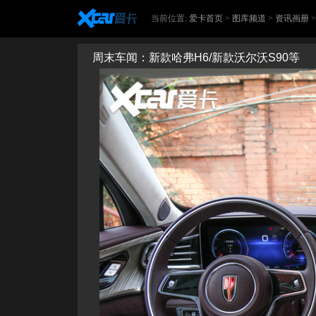
当前位置:
爱卡首页
>
图库频道
>
资讯画册
周末车闻：新款哈弗H6/新款沃尔沃S90等