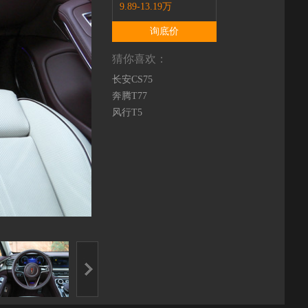
9.89-13.19万
询底价
猜你喜欢：
长安CS75
奔腾T77
风行T5