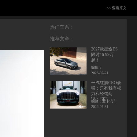
<< 查看原文
热门车系：
推荐文章：
2027款星途ES
限时16.99万
起！
编辑：
2026-07-21
一汽红旗CEO聂
强：只有我有权
力和经销商
说：“不”
编辑：爱卡汽车
2026-07-31