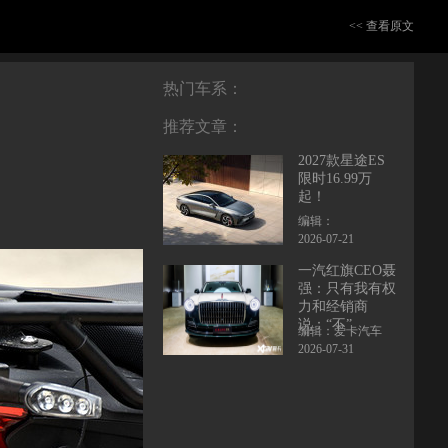
<< 查看原文
热门车系：
推荐文章：
2027款星途ES
限时16.99万
起！
编辑：
2026-07-21
一汽红旗CEO聂
强：只有我有权
力和经销商
说：“不”
编辑：爱卡汽车
2026-07-31