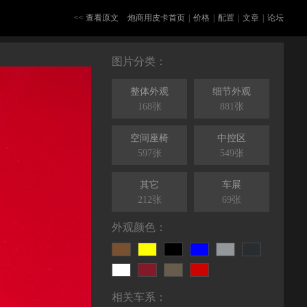
<< 查看原文
炮商用皮卡首页
|
价格
|
配置
|
文章
|
论坛
图片分类：
整体外观
细节外观
168张
881张
空间座椅
中控区
597张
549张
其它
车展
212张
69张
外观颜色：
相关车系：