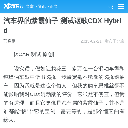
R
文章
>
资讯
>
正文
j
汽车界的紫霞仙子 测试讴歌CDX Hybri
d
郭启鹏
2019-02-21
发布于北京
[XCAR 测试 原创]
说实话，假如让我花三十多万在一台混动车型和
纯燃油车型中做出选择，我肯定毫不犹豫的选择燃油
车，因为我就是这么个俗人。但我的购车思维丝毫不
能影响我对CDX混动版的评价，它虽然不便宜，但贵
的有道理。而且它更像是汽车届的紫霞仙子，并不是
谁都能“拔出”它的宝剑，需要等的，是那个懂它的有
缘人。