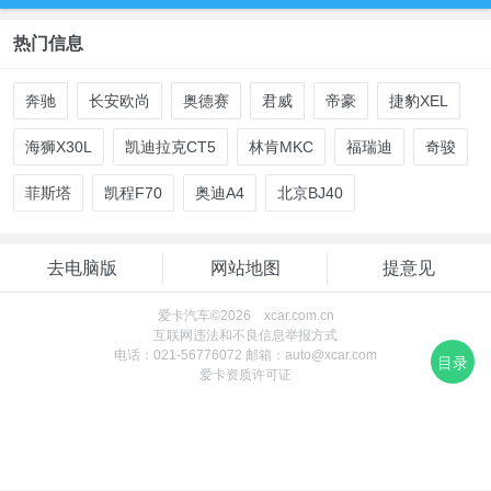
热门信息
奔驰
长安欧尚
奥德赛
君威
帝豪
捷豹XEL
海狮X30L
凯迪拉克CT5
林肯MKC
福瑞迪
奇骏
菲斯塔
凯程F70
奥迪A4
北京BJ40
去电脑版
网站地图
提意见
爱卡汽车©2026 xcar.com.cn
互联网违法和不良信息举报方式
电话：021-56776072 邮箱：auto@xcar.com
目录
爱卡资质许可证