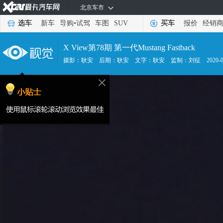
北京车市
选车
新车
导购
•
试驾
车图
SUV
买车
报价
经销
X View第78期 第一代Mustang Fastback
摄影：耿安
后期：耿安
文字：耿安
监制：刘征
2020-