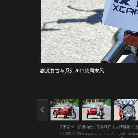
鑫源复古车系列2017款周末风
关于爱卡
|
招贤纳士
|
联系我们
|
友情链接
|
选
©2002-2026 www.xcar.com.cn All righ