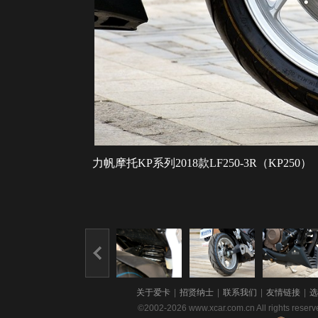
力帆摩托KP系列2018款LF250-3R（KP250）
关于爱卡
|
招贤纳士
|
联系我们
|
友情链接
|
选
©2002-2026 www.xcar.com.cn All righ