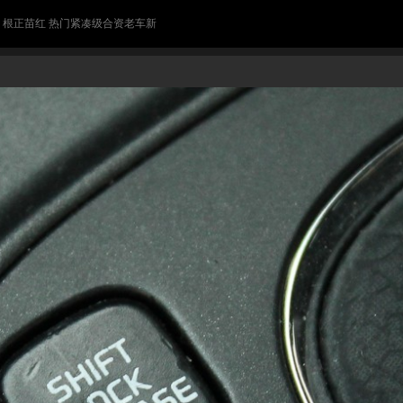
> 根正苗红 热门紧凑级合资老车新