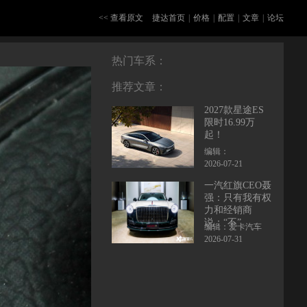
<< 查看原文
捷达首页
|
价格
|
配置
|
文章
|
论坛
热门车系：
推荐文章：
2027款星途ES
限时16.99万
起！
编辑：
2026-07-21
一汽红旗CEO聂
强：只有我有权
力和经销商
说：“不”
编辑：爱卡汽车
2026-07-31