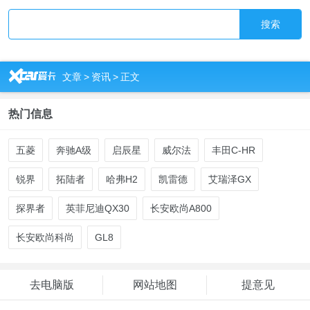
搜索
R
文章
>
资讯
>
正文
热门信息
五菱
奔驰A级
启辰星
威尔法
丰田C-HR
锐界
拓陆者
哈弗H2
凯雷德
艾瑞泽GX
探界者
英菲尼迪QX30
长安欧尚A800
长安欧尚科尚
GL8
去电脑版
网站地图
提意见