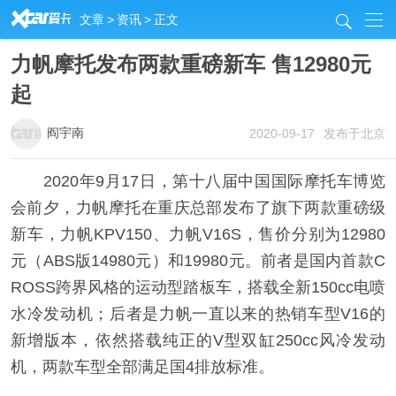
R
文章
>
资讯
>
正文
j
力帆摩托发布两款重磅新车 售12980元
起
阎宇南
2020-09-17
发布于北京
2020年9月17日，第十八届中国国际摩托车博览
会前夕，力帆摩托在重庆总部发布了旗下两款重磅级
新车，力帆KPV150、力帆V16S，售价分别为12980
元（ABS版14980元）和19980元。前者是国内首款C
ROSS跨界风格的运动型踏板车，搭载全新150cc电喷
水冷发动机；后者是力帆一直以来的热销车型V16的
新增版本，依然搭载纯正的V型双缸250cc风冷发动
机，两款车型全部满足国4排放标准。