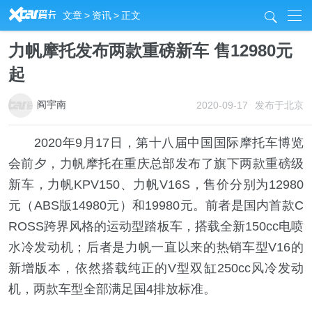
R
文章
>
资讯
>
正文
j
力帆摩托发布两款重磅新车 售12980元
起
阎宇南
2020-09-17
发布于北京
2020年9月17日，第十八届中国国际摩托车博览
会前夕，力帆摩托在重庆总部发布了旗下两款重磅级
新车，力帆KPV150、力帆V16S，售价分别为12980
元（ABS版14980元）和19980元。前者是国内首款C
ROSS跨界风格的运动型踏板车，搭载全新150cc电喷
水冷发动机；后者是力帆一直以来的热销车型V16的
新增版本，依然搭载纯正的V型双缸250cc风冷发动
机，两款车型全部满足国4排放标准。