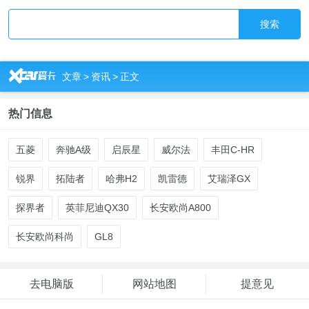
搜索
R
文章
>
资讯
>
正文
热门信息
五菱
奔驰A级
启辰星
威尔法
丰田C-HR
锐界
拓陆者
哈弗H2
凯雷德
艾瑞泽GX
探界者
英菲尼迪QX30
长安欧尚A800
长安欧尚科尚
GL8
去电脑版
网站地图
提意见