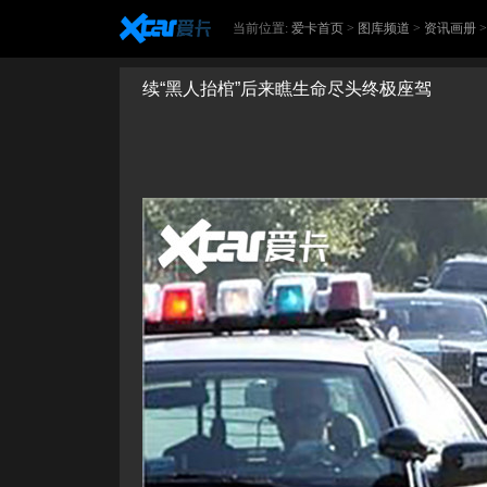
当前位置:
爱卡首页
>
图库频道
>
资讯画册
续“黑人抬棺”后来瞧生命尽头终极座驾