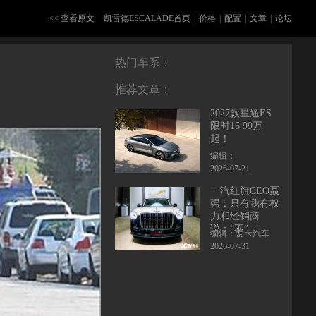
<< 查看原文
凯雷德ESCALADE首页
|
价格
|
配置
|
文章
|
论坛
热门车系：
推荐文章：
2027款星途ES
限时16.99万
起！
编辑：
2026-07-21
一汽红旗CEO聂
强：只有我有权
力和经销商
说：“不”
编辑：爱卡汽车
2026-07-31