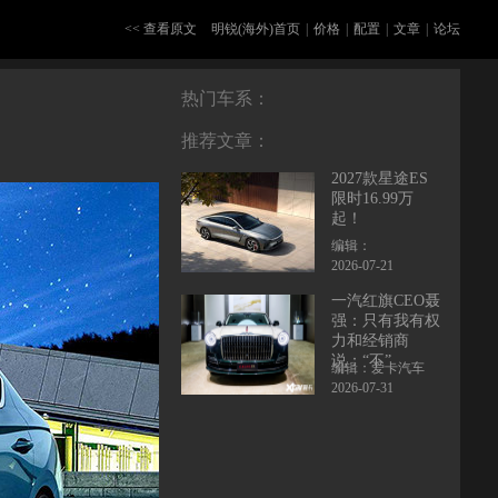
<< 查看原文
明锐(海外)首页
|
价格
|
配置
|
文章
|
论坛
热门车系：
推荐文章：
2027款星途ES
限时16.99万
起！
编辑：
2026-07-21
一汽红旗CEO聂
强：只有我有权
力和经销商
说：“不”
编辑：爱卡汽车
2026-07-31