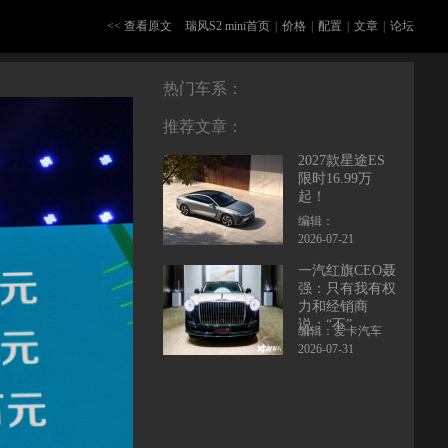
<< 查看原文
瑞风S2 mini首页
|
价格
|
配置
|
文章
|
论坛
热门车系：
推荐文章：
2027款星途ES
限时16.99万
起！
编辑：
2026-07-21
一汽红旗CEO聂
强：只有我有权
力和经销商
说：“不”
编辑：爱卡汽车
2026-07-31