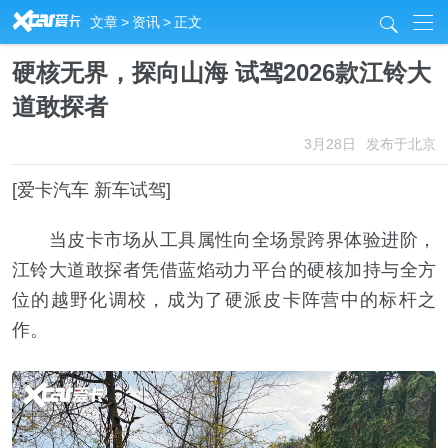
R
文章
>
资讯
>
正文
j
硬核无界，探向山海 试驾2026款江铃大
道敢探者
3月28日
发布于北京
[爱卡汽车 新车试驾]
当皮卡市场从工具属性向全场景跨界体验进阶，
江铃大道敢探者凭借蓝焰动力平台的硬核加持与全方
位的越野化调校，成为了硬派皮卡阵营中的标杆之
作。