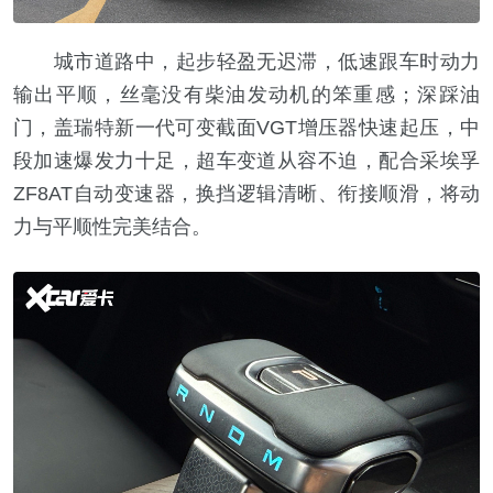
城市道路中，起步轻盈无迟滞，低速跟车时动力
输出平顺，丝毫没有柴油发动机的笨重感；深踩油
门，盖瑞特新一代可变截面VGT增压器快速起压，中
段加速爆发力十足，超车变道从容不迫，配合采埃孚
ZF8AT自动变速器，换挡逻辑清晰、衔接顺滑，将动
力与平顺性完美结合。