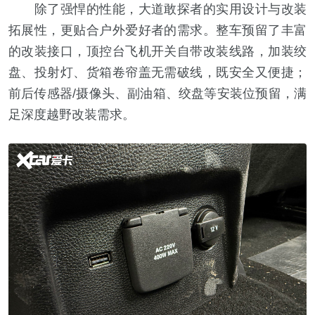
除了强悍的性能，大道敢探者的实用设计与改装
拓展性，更贴合户外爱好者的需求。整车预留了丰富
的改装接口，顶控台飞机开关自带改装线路，加装绞
盘、投射灯、货箱卷帘盖无需破线，既安全又便捷；
前后传感器/摄像头、副油箱、绞盘等安装位预留，满
足深度越野改装需求。