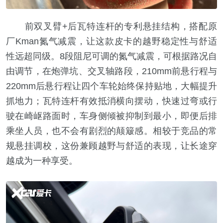
前双叉臂+后瓦特连杆的专利悬挂结构，搭配原
厂Kman氮气减震，让这款皮卡的越野稳定性与舒适
性远超同级。8段阻尼可调的氮气减震，可根据路况自
由调节，在炮弹坑、交叉轴路段，210mm前悬行程与
220mm后悬行程让四个车轮始终保持贴地，大幅提升
抓地力；瓦特连杆有效抵消横向摆动，快速过弯或行
驶在崎岖路面时，车身侧倾被抑制到最小，即便后排
乘坐人员，也不会有剧烈的颠簸感。相较于竞品的常
规悬挂调校，这份兼顾越野与舒适的表现，让长途穿
越成为一种享受。