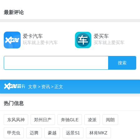
最新评论
爱卡汽车
爱买车
玩车就上爱卡汽车
买车就上爱买车
搜索
R
文章
>
资讯
>
正文
热门信息
东风风神
郑州日产
奔驰GLE
凌派
阅朗
甲壳虫
迈腾
豪越
远景S1
林肯MKZ