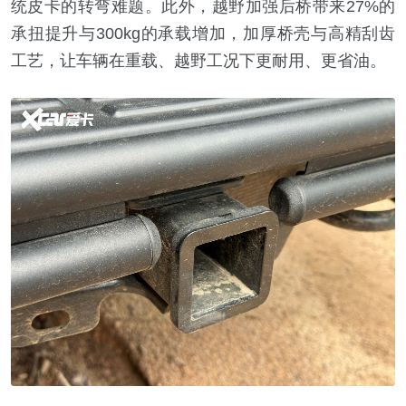
统皮卡的转弯难题。此外，越野加强后桥带来27%的
承扭提升与300kg的承载增加，加厚桥壳与高精刮齿
工艺，让车辆在重载、越野工况下更耐用、更省油。