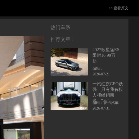
<< 查看原文
热门车系：
推荐文章：
2027款星途ES
限时16.99万
起！
编辑：
2026-07-21
一汽红旗CEO聂
强：只有我有权
力和经销商
说：“不”
编辑：爱卡汽车
2026-07-31