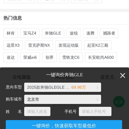
热门信息
林肯
宝马Z4
奔驰GLE
途锐
速腾
撼路者
远景X3
雷克萨斯NX
发现运动版
起亚K2三厢
途达
荣威ei6
创界
雪铁龙C6
长安欧尚A600
一键询价奔驰GLE
去电脑版
网站地图
提意见
意向车型
2025款奔驰GLEGLE 350 4MATIC 动感型
69.98万
爱卡汽车©2026 xcar.com.cn
互联网违法和不良信息举报方式
购车城市
北京市
电话：021-56776072 邮箱：auto@xcar.com
目录
爱卡资质许可证
姓 名
手机号
一键询价，快速获取车型最低价