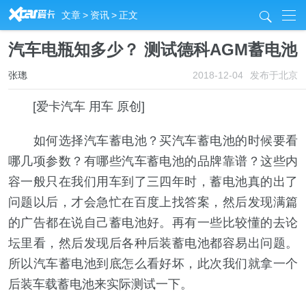
R
文章
>
资讯
>
正文
j
汽车电瓶知多少？ 测试德科AGM蓄电池
张璁
2018-12-04
发布于北京
[爱卡汽车 用车 原创]
如何选择汽车蓄电池？买汽车蓄电池的时候要看
哪几项参数？有哪些汽车蓄电池的品牌靠谱？这些内
容一般只在我们用车到了三四年时，蓄电池真的出了
问题以后，才会急忙在百度上找答案，然后发现满篇
的广告都在说自己蓄电池好。再有一些比较懂的去论
坛里看，然后发现后各种后装蓄电池都容易出问题。
所以汽车蓄电池到底怎么看好坏，此次我们就拿一个
后装车载蓄电池来实际测试一下。