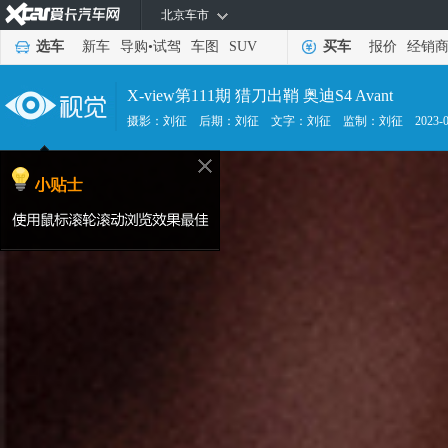
北京车市
选车
新车
导购
•
试驾
车图
SUV
买车
报价
经销
X-view第111期 猎刀出鞘 奥迪S4 Avant
摄影：刘征
后期：刘征
文字：刘征
监制：刘征
2023-