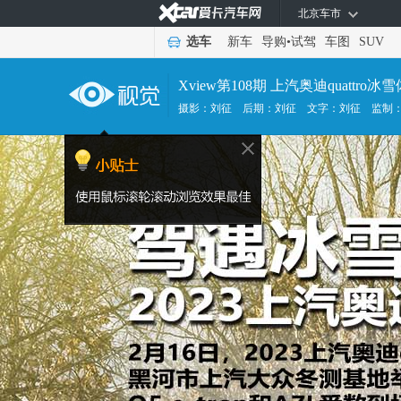
北京车市
选车
新车
导购
•
试驾
车图
SUV
Xview第108期 上汽奥迪quattro冰
摄影：刘征
后期：刘征
文字：刘征
监制