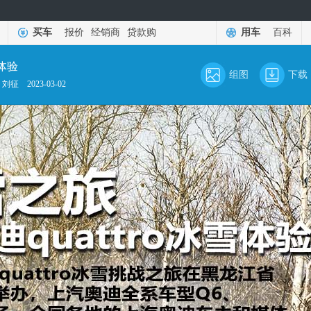
买车
报价
经销商
贷款购
用车
百科
雪体验
组图
下载
：刘征
2023-03-02