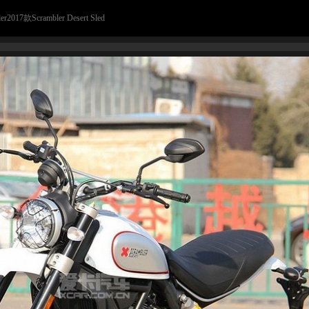
17款Scrambler Desert Sled