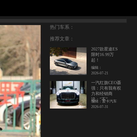
热门车系：
推荐文章：
2027款星途ES
限时16.99万
起！
编辑：
2026-07-21
一汽红旗CEO聂
强：只有我有权
力和经销商
说：“不”
编辑：爱卡汽车
2026-07-31