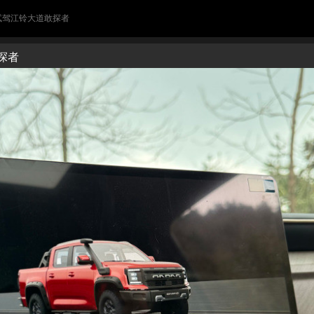
 试驾江铃大道敢探者
探者