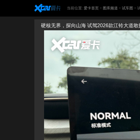
当前位置:
爱卡首页
>
图库频道
>
试车图
>
硬核无界，探向山海 试驾2026款江铃大道敢