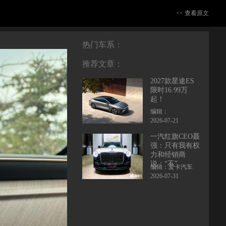
<< 查看原文
热门车系：
推荐文章：
2027款星途ES
限时16.99万
起！
编辑：
2026-07-21
一汽红旗CEO聂
强：只有我有权
力和经销商
说：“不”
编辑：爱卡汽车
2026-07-31