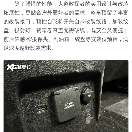
除了强悍的性能，大道敢探者的实用设计与改装
拓展性，更贴合户外爱好者的需求。整车预留了丰富
的改装接口，顶控台飞机开关自带改装线路，加装绞
盘、投射灯、货箱卷帘盖无需破线，既安全又便捷；
前后传感器/摄像头、副油箱、绞盘等安装位预留，满
足深度越野改装需求。