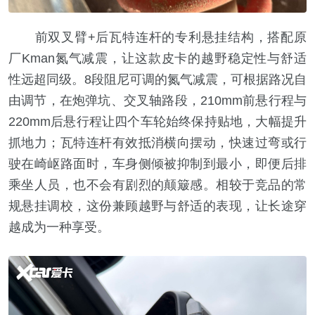
前双叉臂+后瓦特连杆的专利悬挂结构，搭配原
厂Kman氮气减震，让这款皮卡的越野稳定性与舒适
性远超同级。8段阻尼可调的氮气减震，可根据路况自
由调节，在炮弹坑、交叉轴路段，210mm前悬行程与
220mm后悬行程让四个车轮始终保持贴地，大幅提升
抓地力；瓦特连杆有效抵消横向摆动，快速过弯或行
驶在崎岖路面时，车身侧倾被抑制到最小，即便后排
乘坐人员，也不会有剧烈的颠簸感。相较于竞品的常
规悬挂调校，这份兼顾越野与舒适的表现，让长途穿
越成为一种享受。