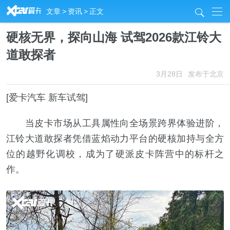
R
文章
>
资讯
>
正文
j
硬核无界，探向山海 试驾2026款江铃大
道敢探者
3月28日
发布于北京
[爱卡汽车 新车试驾]
当皮卡市场从工具属性向全场景跨界体验进阶，
江铃大道敢探者凭借蓝焰动力平台的硬核加持与全方
位的越野化调校，成为了硬派皮卡阵营中的标杆之
作。