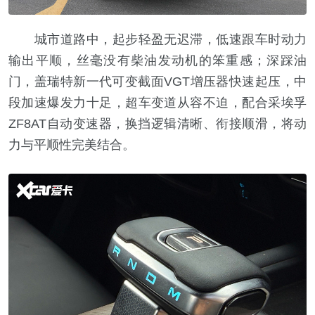
城市道路中，起步轻盈无迟滞，低速跟车时动力
输出平顺，丝毫没有柴油发动机的笨重感；深踩油
门，盖瑞特新一代可变截面VGT增压器快速起压，中
段加速爆发力十足，超车变道从容不迫，配合采埃孚
ZF8AT自动变速器，换挡逻辑清晰、衔接顺滑，将动
力与平顺性完美结合。