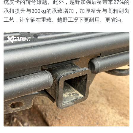
统皮卡的转弯难题。此外，越野加强后桥带来27%的
承扭提升与300kg的承载增加，加厚桥壳与高精刮齿
工艺，让车辆在重载、越野工况下更耐用、更省油。