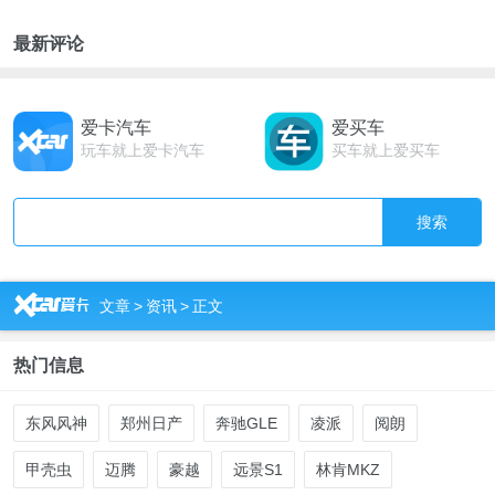
最新评论
爱卡汽车
爱买车
玩车就上爱卡汽车
买车就上爱买车
搜索
R
文章
>
资讯
>
正文
热门信息
东风风神
郑州日产
奔驰GLE
凌派
阅朗
甲壳虫
迈腾
豪越
远景S1
林肯MKZ