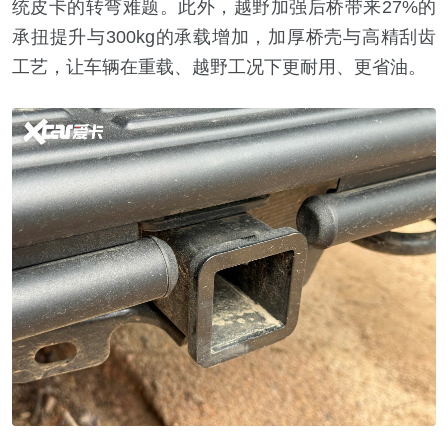
统皮卡的转弯难题。此外，越野加强后桥带来27%的
承扭提升与300kg的承载增加，加厚桥壳与高精刮齿
工艺，让车辆在重载、越野工况下更耐用、更省油。