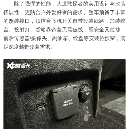
除了强悍的性能，大道敢探者的实用设计与改装
拓展性，更贴合户外爱好者的需求。整车预留了丰富
的改装接口，顶控台飞机开关自带改装线路，加装绞
盘、投射灯、货箱卷帘盖无需破线，既安全又便捷；
前后传感器/摄像头、副油箱、绞盘等安装位预留，满
足深度越野改装需求。