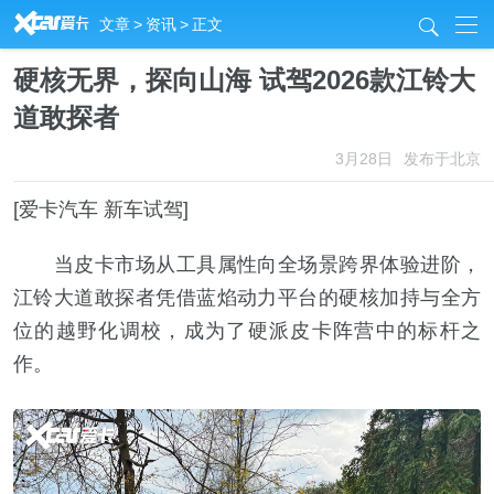
R
文章
>
资讯
>
正文
j
硬核无界，探向山海 试驾2026款江铃大
道敢探者
3月28日
发布于北京
[爱卡汽车 新车试驾]
当皮卡市场从工具属性向全场景跨界体验进阶，
江铃大道敢探者凭借蓝焰动力平台的硬核加持与全方
位的越野化调校，成为了硬派皮卡阵营中的标杆之
作。