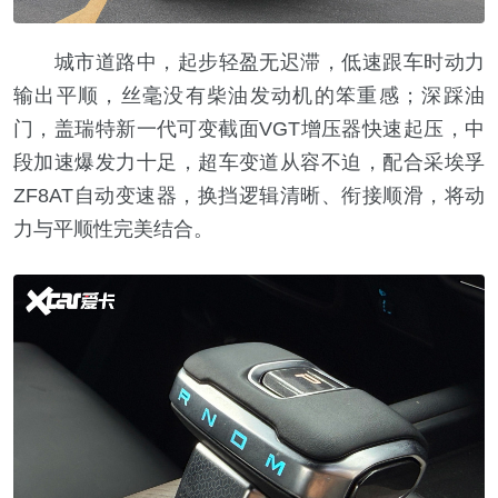
城市道路中，起步轻盈无迟滞，低速跟车时动力
输出平顺，丝毫没有柴油发动机的笨重感；深踩油
门，盖瑞特新一代可变截面VGT增压器快速起压，中
段加速爆发力十足，超车变道从容不迫，配合采埃孚
ZF8AT自动变速器，换挡逻辑清晰、衔接顺滑，将动
力与平顺性完美结合。