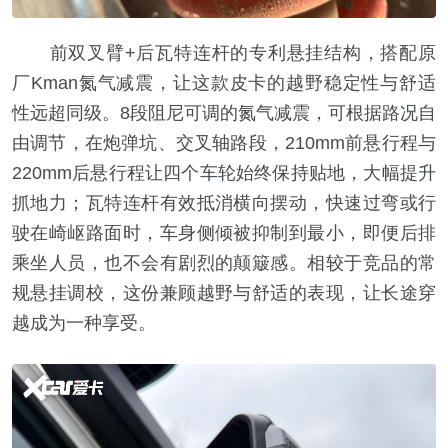
前双叉臂+后瓦特连杆的专利悬挂结构，搭配原
厂Kman氮气减震，让这款皮卡的越野稳定性与舒适
性远超同级。8段阻尼可调的氮气减震，可根据路况自
由调节，在炮弹坑、交叉轴路段，210mm前悬行程与
220mm后悬行程让四个车轮始终保持贴地，大幅提升
抓地力；瓦特连杆有效抵消横向摆动，快速过弯或行
驶在崎岖路面时，车身侧倾被抑制到最小，即便后排
乘坐人员，也不会有剧烈的颠簸感。相较于竞品的常
规悬挂调校，这份兼顾越野与舒适的表现，让长途穿
越成为一种享受。