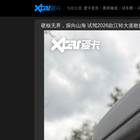
当前位置:
爱卡首页
>
图库频道
>
试车图
>
硬核无界，探向山海 试驾2026款江铃大道敢