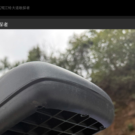
 试驾江铃大道敢探者
探者