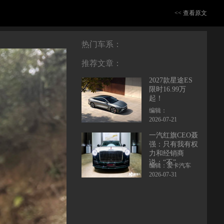
<< 查看原文
热门车系：
推荐文章：
2027款星途ES
限时16.99万
起！
编辑：
2026-07-21
一汽红旗CEO聂
强：只有我有权
力和经销商
说：“不”
编辑：爱卡汽车
2026-07-31