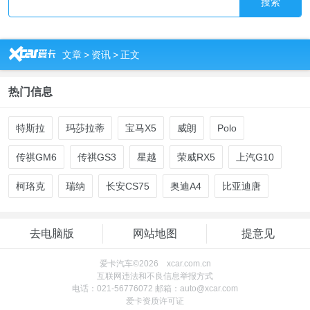
搜索
R
文章
>
资讯
>
正文
热门信息
特斯拉
玛莎拉蒂
宝马X5
威朗
Polo
传祺GM6
传祺GS3
星越
荣威RX5
上汽G10
柯珞克
瑞纳
长安CS75
奥迪A4
比亚迪唐
去电脑版
网站地图
提意见
爱卡汽车©2026 xcar.com.cn
互联网违法和不良信息举报方式
电话：021-56776072 邮箱：auto@xcar.com
爱卡资质许可证