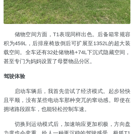
储物空间方面，T1表现同样出色。后备箱常规容
积为459L，后排座椅放倒后可扩展至1352L的超大装
载空间。全车还有32处储物格+74L下沉式隐藏空间，
甚至专门为妈妈设置了母婴物品分区。
驾驶体验
启动车辆后，我首先尝试了经济模式。起步轻快
且平顺，没有某些电动车那种突兀的窜动感。即使在
拥堵路段跟车，也能轻松控制车速。
切换到运动模式后，加速响应更加积极，方向盘
力度也会变重，给人一种更沉稳的驾驶感受。极狐T1