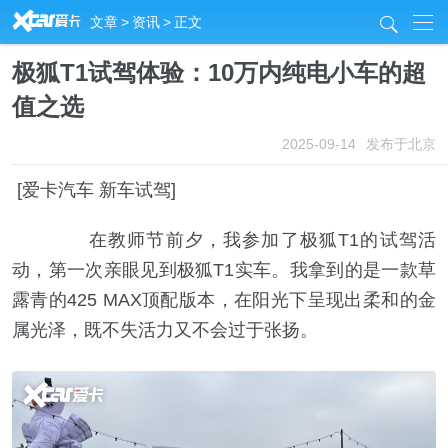
R
文章
>
资讯
>
正文
j
极狐T1试驾体验：10万内纯电小车的超
值之选
2025-09-14
发布于北京
[爱卡汽车 新车试驾]
在教师节前夕，我参加了极狐T1的试驾活
动，第一次亲眼见到极狐T1实车。我拿到的是一款草
露青的425 MAX顶配版本，在阳光下呈现出柔和的金
属光泽，既不失活力又不会过于张扬。