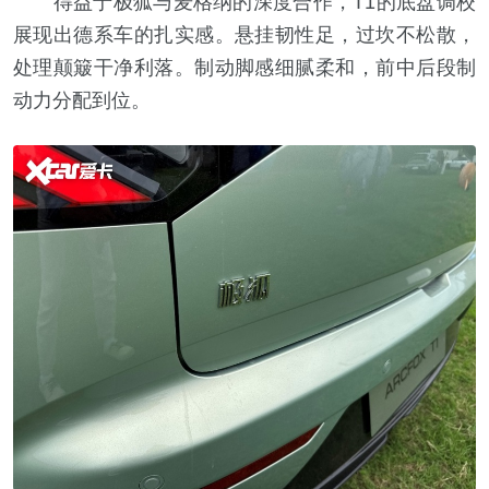
得益于极狐与麦格纳的深度合作，T1的底盘调校
展现出德系车的扎实感。悬挂韧性足，过坎不松散，
处理颠簸干净利落。制动脚感细腻柔和，前中后段制
动力分配到位。