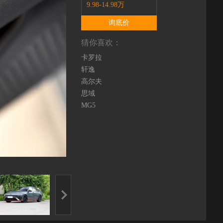
9.98-14.98万
询底价
猜你喜欢：
卡罗拉
轩逸
高尔夫
思域
MG5