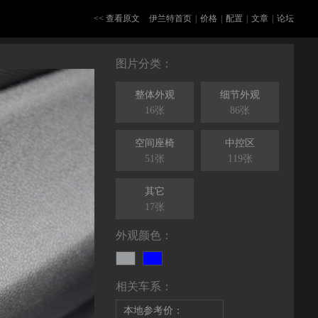
<< 查看原文
伊兰特首页
|
价格
|
配置
|
文章
|
论坛
图片分类：
整体外观
细节外观
16张
86张
空间座椅
中控区
51张
119张
其它
17张
外观颜色：
相关车系：
本地参考价：