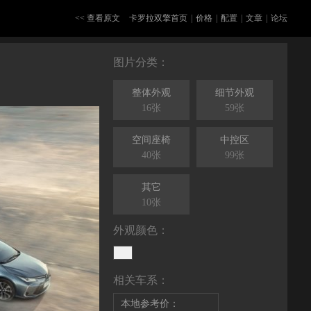
<< 查看原文
卡罗拉双擎首页
|
价格
|
配置
|
文章
|
论坛
图片分类：
整体外观
细节外观
16张
59张
空间座椅
中控区
40张
99张
其它
10张
外观颜色：
相关车系：
本地参考价：