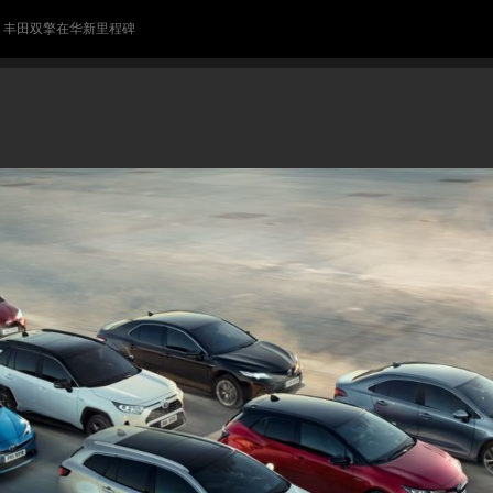
> 丰田双擎在华新里程碑