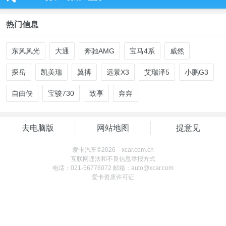
热门信息
东风风光
大通
奔驰AMG
宝马4系
威然
探岳
凯美瑞
翼搏
远景X3
艾瑞泽5
小鹏G3
自由侠
宝骏730
致享
奔奔
去电脑版
网站地图
提意见
爱卡汽车©2026 xcar.com.cn
互联网违法和不良信息举报方式
电话：021-56776072 邮箱：auto@xcar.com
爱卡资质许可证