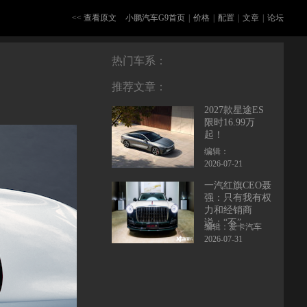
<< 查看原文
小鹏汽车G9首页
|
价格
|
配置
|
文章
|
论坛
热门车系：
推荐文章：
2027款星途ES
限时16.99万
起！
编辑：
2026-07-21
一汽红旗CEO聂
强：只有我有权
力和经销商
说：“不”
编辑：爱卡汽车
2026-07-31