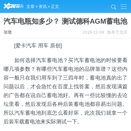
R
文章
>
资讯
>
正文
j
汽车电瓶知多少？ 测试德科AGM蓄电池
张璁
2018-12-04
发布于北京
[爱卡汽车 用车 原创]
如何选择汽车蓄电池？买汽车蓄电池的时候要看
哪几项参数？有哪些汽车蓄电池的品牌靠谱？这些内
容一般只在我们用车到了三四年时，蓄电池真的出了
问题以后，才会急忙在百度上找答案，然后发现满篇
的广告都在说自己蓄电池好。再有一些比较懂的去论
坛里看，然后发现后各种后装蓄电池都容易出问题。
所以汽车蓄电池到底怎么看好坏，此次我们就拿一个
后装车载蓄电池来实际测试一下。