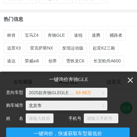
热门信息
林肯
宝马Z4
奔驰GLE
途锐
速腾
撼路者
远景X3
雷克萨斯NX
发现运动版
起亚K2三厢
途达
荣威ei6
创界
雪铁龙C6
长安欧尚A600
一键询价奔驰GLE
去电脑版
网站地图
提意见
意向车型
2025款奔驰GLEGLE 350 4MATIC 动感型
69.98万
爱卡汽车©2026 xcar.com.cn
互联网违法和不良信息举报方式
购车城市
北京市
电话：021-56776072 邮箱：auto@xcar.com
目录
爱卡资质许可证
姓 名
手机号
一键询价，快速获取车型最低价