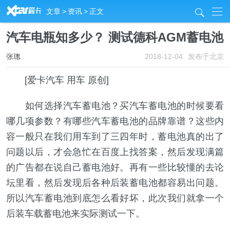
R
文章
>
资讯
>
正文
j
汽车电瓶知多少？ 测试德科AGM蓄电池
张璁
2018-12-04
发布于北京
[爱卡汽车 用车 原创]
如何选择汽车蓄电池？买汽车蓄电池的时候要看
哪几项参数？有哪些汽车蓄电池的品牌靠谱？这些内
容一般只在我们用车到了三四年时，蓄电池真的出了
问题以后，才会急忙在百度上找答案，然后发现满篇
的广告都在说自己蓄电池好。再有一些比较懂的去论
坛里看，然后发现后各种后装蓄电池都容易出问题。
所以汽车蓄电池到底怎么看好坏，此次我们就拿一个
后装车载蓄电池来实际测试一下。