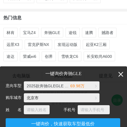
热门信息
林肯
宝马Z4
奔驰GLE
途锐
速腾
撼路者
远景X3
雷克萨斯NX
发现运动版
起亚K2三厢
途达
荣威ei6
创界
雪铁龙C6
长安欧尚A600
一键询价奔驰GLE
去电脑版
网站地图
提意见
意向车型
2025款奔驰GLEGLE 350 4MATIC 动感型
69.98万
爱卡汽车©2026 xcar.com.cn
互联网违法和不良信息举报方式
购车城市
北京市
电话：021-56776072 邮箱：auto@xcar.com
目录
爱卡资质许可证
姓 名
手机号
一键询价，快速获取车型最低价